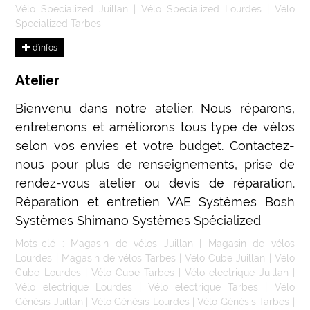
Vélo Specialized Juillan
|
Vélo Specialized Lourdes
|
Vélo
Specialized Tarbes
d’infos
Atelier
Bienvenu dans notre atelier. Nous réparons,
entretenons et améliorons tous type de vélos
selon vos envies et votre budget. Contactez-
nous pour plus de renseignements, prise de
rendez-vous atelier ou devis de réparation.
Réparation et entretien VAE Systèmes Bosh
Systèmes Shimano Systèmes Spécialized
Mots-clé :
Magasin de vélos Juillan
|
Magasin de vélos
Lourdes
|
Magasin de vélos Tarbes
|
Vélo Cube Juillan
|
Vélo
Cube Lourdes
|
Vélo Cube Tarbes
|
Vélo electrique Juillan
|
Vélo electrique Lourdes
|
Vélo electrique Tarbes
|
Vélo
Génésis Juillan
|
Vélo Génésis Lourdes
|
Vélo Génésis Tarbes
|