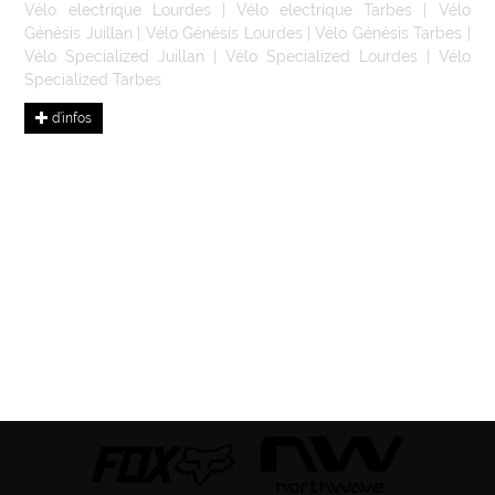
Vélo electrique Lourdes
|
Vélo electrique Tarbes
|
Vélo
Génésis Juillan
|
Vélo Génésis Lourdes
|
Vélo Génésis Tarbes
|
Vélo Specialized Juillan
|
Vélo Specialized Lourdes
|
Vélo
Specialized Tarbes
d’infos